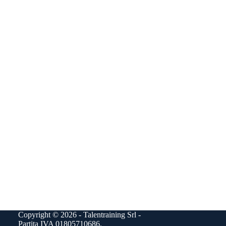
Copyright © 2026 - Talentraining Srl -
Partita IVA 01805710686.