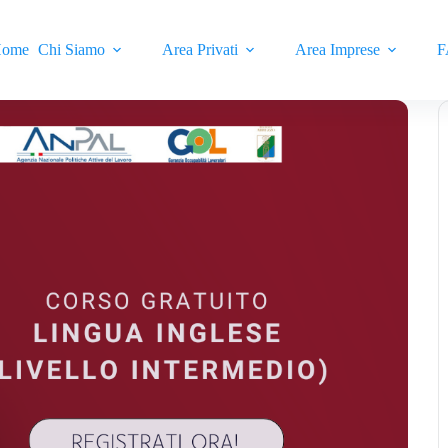
ome
Chi Siamo
Area Privati
Area Imprese
F