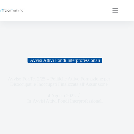
Avvisi Attivi Fondi Interprofessionali
Avviso For.Te. 2/25 – Politiche Attive Formazione per
Disoccupati e Inoccupati Finalizzata all’Assunzione
4 Agosto 2025
In
Avvisi Attivi Fondi Interprofessionali