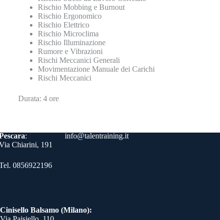
Rischio Mobbing e Burnout
Rischio Ergonomico
Rischio Elettrico
Rischio Microclima
Rischio Illuminazione
Rumore e Vibrazioni
Rischi Meccanici Generali
Movimentazione Manuale dei Carichi
Rischi Meccanici
Durata: 4 ore
Contatti
Pescara
:
info@talentraining.it
Via Chiarini, 191
Tel. 0856922196
Cinisello Balsamo (Milano):
Via Paisiello, 110