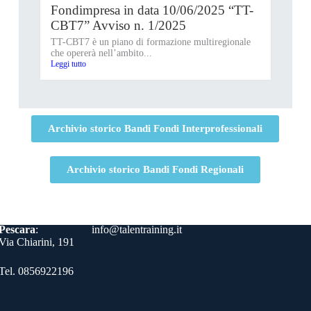
Fondimpresa in data 10/06/2025 “TT-
CBT7” Avviso n. 1/2025
TT-CBT7 è un piano di formazione multiregionale
che opererà nell’ambito...
Leggi tutto
Archivio storico Bandi Fondi Interprofessionali
Archivio storico Bandi Fondi Regionali
Contatti
Pescara
:
info@talentraining.it
Via Chiarini, 191
Tel. 0856922196