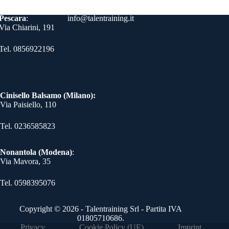
Contatti
Pescara
:
info@talentraining.it
Via Chiarini, 191
Tel. 0856922196
Cinisello Balsamo (Milano):
Via Paisiello, 110
Tel. 0236585823​
Nonantola (Modena)
:
Via Mavora, 35
Tel. 0598395076​
Copyright © 2026 - Talentraining Srl - Partita IVA
01805710686.
Privacy
Cookie Policy (UE)
Imprint