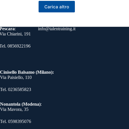
Carica altro
Contatti
Pescara
:
info@talentraining.it
Via Chiarini, 191
Tel. 0856922196
Cinisello Balsamo (Milano):
Via Paisiello, 110
Tel. 0236585823​
Nonantola (Modena)
:
Via Mavora, 35
Tel. 0598395076​