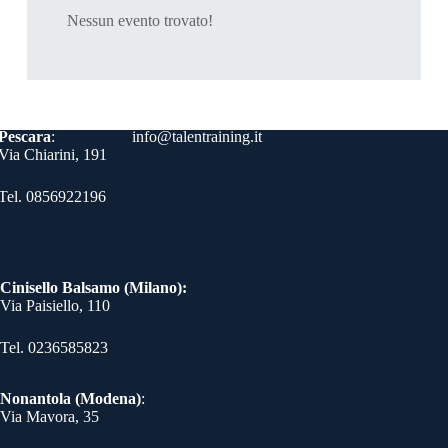
Nessun evento trovato!
Contatti
Pescara
:
info@talentraining.it
Via Chiarini, 191
Tel. 0856922196
Cinisello Balsamo (Milano):
Via Paisiello, 110
Tel. 0236585823​
Nonantola (Modena)
:
Via Mavora, 35