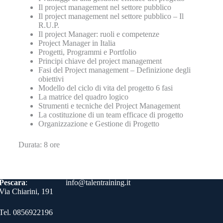
Il project management nel settore pubblico
Il project management nel settore pubblico – Il
R.U.P.
Il project Manager: ruoli e competenze
Project Manager in Italia
Progetti, Programmi e Portfolio
Principi chiave del project management
Fasi del Project management – Definizione degli
obiettivi
Modello del ciclo di vita del progetto 6 fasi
La matrice del quadro logico
Strumenti e tecniche del Project Management
La costituzione di un team efficace di progetto
Organizzazione e Gestione di Progetto
Durata: 8 ore
Contatti
Pescara
:
info@talentraining.it
Via Chiarini, 191
Tel. 0856922196