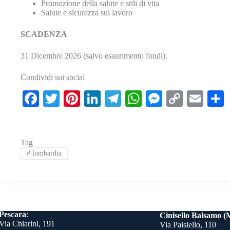
Promozione della salute e stili di vita
Salute e sicurezza sul lavoro
SCADENZA
31 Dicembre 2026 (salvo esaurimento fondi).
Condividi sui social
Fa
T
Pi
Li
Te
W
M
C
E
ce
wi
nt
nk
le
ha
es
op
m
bo
tte
er
ed
gr
ts
se
y
ail
Tag
ok
r
es
In
a
A
ng
Li
#
lombardia
t
m
pp
er
nk
Pescara
:
Cinisello Balsamo (
Via Chiarini, 191
Via Paisiello, 110