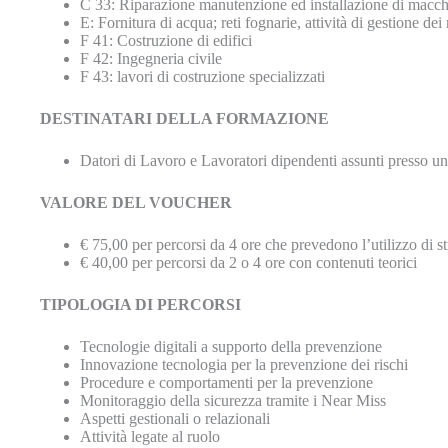
C 33: Riparazione manutenzione ed installazione di macch
E: Fornitura di acqua; reti fognarie, attività di gestione dei
F 41: Costruzione di edifici
F 42: Ingegneria civile
F 43: lavori di costruzione specializzati
DESTINATARI DELLA FORMAZIONE
Datori di Lavoro e Lavoratori dipendenti assunti presso u
VALORE DEL VOUCHER
€ 75,00 per percorsi da 4 ore che prevedono l’utilizzo di 
€ 40,00 per percorsi da 2 o 4 ore con contenuti teorici
TIPOLOGIA DI PERCORSI
Tecnologie digitali a supporto della prevenzione
Innovazione tecnologia per la prevenzione dei rischi
Procedure e comportamenti per la prevenzione
Monitoraggio della sicurezza tramite i Near Miss
Aspetti gestionali o relazionali
Attività legate al ruolo