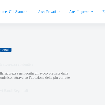
ome
Chi Siamo
Area Privati
Area Imprese
F
gionali
a sicurezza aggiuntiva
lla sicurezza nei luoghi di lavoro prevista dalla
nistico, attraverso l’adozione delle più corrette
ivi Bandi Regionali