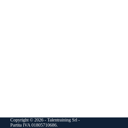
Copyright © 2026 - Talentraining Srl -
Partita IVA 01805710686.