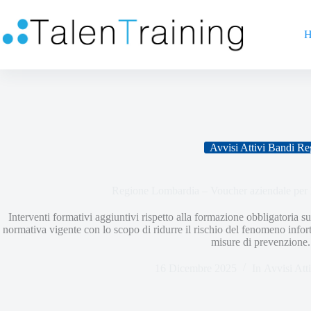
H
Avvisi Attivi Bandi Re
Regione Lombardia – Voucher aziendale per l
Interventi formativi aggiuntivi rispetto alla formazione obbligatoria su
normativa vigente con lo scopo di ridurre il rischio del fenomeno infortu
misure di prevenzione.
16 Dicembre 2025
In
Avvisi Att