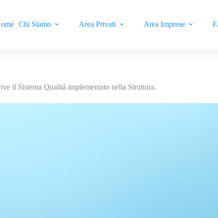
ome
Chi Siamo
Area Privati
Area Imprese
F
ive il Sistema Qualità implementato nella Struttura.