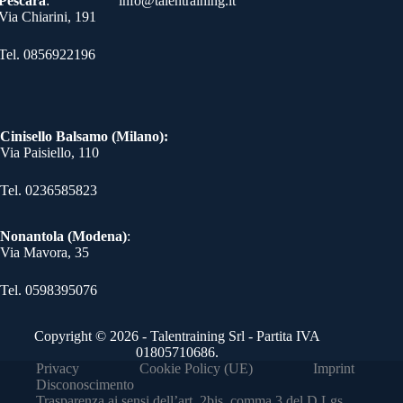
Pescara
:
info@talentraining.it
Via Chiarini, 191
Tel. 0856922196
Cinisello Balsamo (Milano):
Via Paisiello, 110
Tel. 0236585823​
Nonantola (Modena)
:
Via Mavora, 35
Tel. 0598395076​
Copyright © 2026 - Talentraining Srl - Partita IVA
01805710686.
Privacy
Cookie Policy (UE)
Imprint
Disconoscimento
Trasparenza ai sensi dell’art. 2bis, comma 3 del D.Lgs