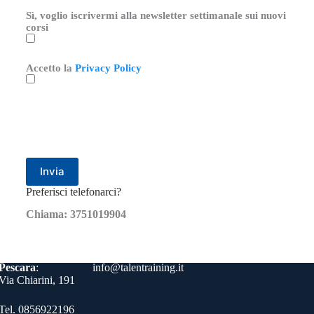
Sì, voglio iscrivermi alla newsletter settimanale sui nuovi
corsi
Accetto la
Privacy Policy
Preferisci telefonarci?
Chiama: 3751019904
Contatti
Pescara
:
info@talentraining.it
Via Chiarini, 191
Tel. 0856922196