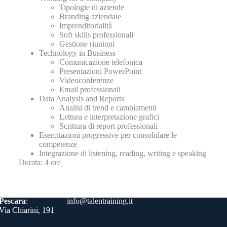
Tipologie di aziende
Branding aziendale
Imprenditorialità
Soft skills professionali
Gestione riunioni
Technology in Business
Comunicazione telefonica
Presentazioni PowerPoint
Videoconferenze
Email professionali
Data Analysis and Reports
Analisi di trend e cambiamenti
Lettura e interpretazione grafici
Scrittura di report professionali
Esercitazioni progressive per consolidare le
competenze
Integrazione di listening, reading, writing e speaking
Durata: 4 ore
Contatti
Pescara
:
info@talentraining.it
Via Chiarini, 191