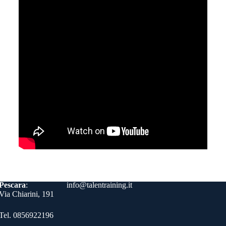
Contatti
Pescara
:
info@talentraining.it
Via Chiarini, 191
Tel. 0856922196