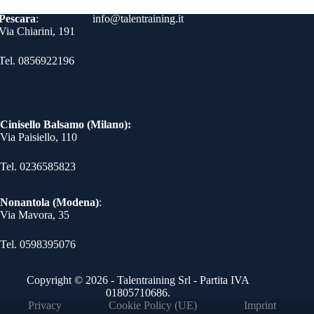
Contatti
Pescara
:
info@talentraining.it
Via Chiarini, 191
Tel. 0856922196
Cinisello Balsamo (Milano):
Via Paisiello, 110
Tel. 0236585823​
Nonantola (Modena)
:
Via Mavora, 35
Tel. 0598395076​
Copyright © 2026 - Talentraining Srl - Partita IVA
01805710686.
Privacy
Cookie Policy (UE)
Imprint