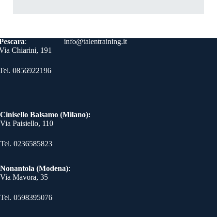
Contatti
Pescara
:
info@talentraining.it
Via Chiarini, 191
Tel. 0856922196
Cinisello Balsamo (Milano):
Via Paisiello, 110
Tel. 0236585823​
Nonantola (Modena)
:
Via Mavora, 35
Tel. 0598395076​