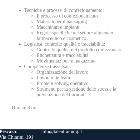
Tecniche e processi di confezionamento:
Il processo di confezionamento
Materiali per il packaging
Macchinari e impianti
Regole specifiche nel settore alimentare,
farmaceutico e cosmetico
Logistica, controllo qualità e tracciabilità:
Controllo qualità del prodotto confezionato
Etichettatura e tracciabilità
Movimentazione e magazzino
Competenze trasversali:
Organizzazione del lavoro
Lavorare in team
Problem solving operativo
Strumenti per la gestione dello stress e la
prevenzione del burnout
Durata: 8 ore
Contatti
Pescara
:
info@talentraining.it
Via Chiarini, 191