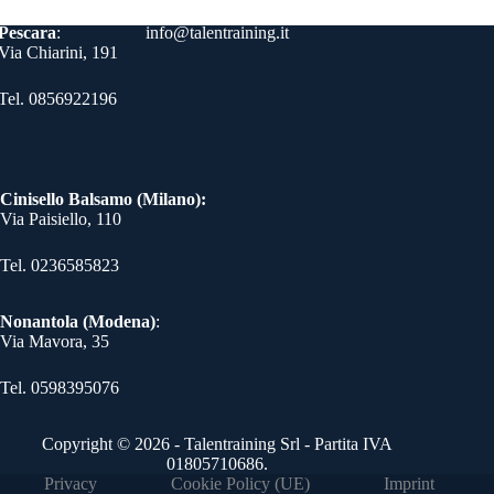
Contatti
Pescara
:
info@talentraining.it
Via Chiarini, 191
Tel. 0856922196
Cinisello Balsamo (Milano):
Via Paisiello, 110
Tel. 0236585823​
Nonantola (Modena)
:
Via Mavora, 35
Tel. 0598395076​
Copyright © 2026 - Talentraining Srl - Partita IVA
01805710686.
Privacy
Cookie Policy (UE)
Imprint