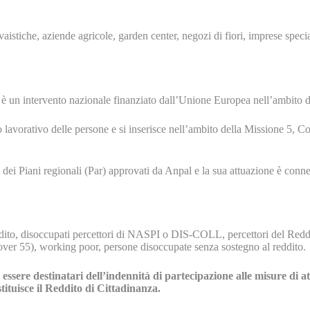
aistiche, aziende agricole, garden center, negozi di fiori, imprese speci
i è un intervento nazionale finanziato dall’Unione Europea nell’ambito
nto lavorativo delle persone e si inserisce nell’ambito della Missione 5,
dei Piani regionali (Par) approvati da Anpal e la sua attuazione è conne
eddito, disoccupati percettori di NASPI o DIS-COLL, percettori del Reddit
, over 55), working poor, persone disoccupate senza sostegno al reddito.
sere destinatari dell’indennità di partecipazione alle misure di a
ituisce il Reddito di Cittadinanza.