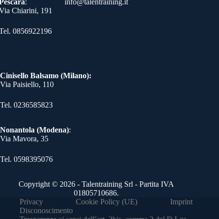
Pescara
:
info@talentraining.it
Via Chiarini, 191
Tel. 0856922196
Cinisello Balsamo (Milano):
Via Paisiello, 110
Tel. 0236585823​
Nonantola (Modena)
:
Via Mavora, 35
Tel. 0598395076​
Copyright © 2026 - Talentraining Srl - Partita IVA
01805710686.
Privacy
Cookie Policy (UE)
Imprint
Disconoscimento