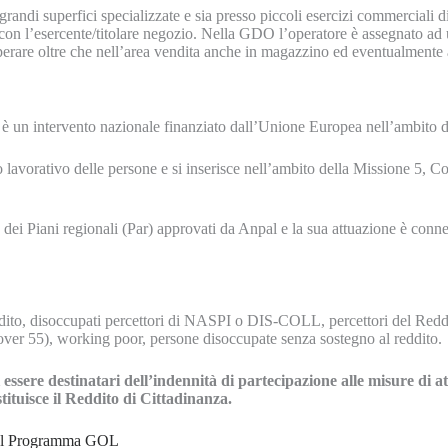
 grandi superfici specializzate e sia presso piccoli esercizi commerciali d
con l’esercente/titolare negozio. Nella GDO l’operatore è assegnato ad u
perare oltre che nell’area vendita anche in magazzino ed eventualmente a
i è un intervento nazionale finanziato dall’Unione Europea nell’ambito
nto lavorativo delle persone e si inserisce nell’ambito della Missione 5,
dei Piani regionali (Par) approvati da Anpal e la sua attuazione è conne
eddito, disoccupati percettori di NASPI o DIS-COLL, percettori del Reddit
, over 55), working poor, persone disoccupate senza sostegno al reddito.
sere destinatari dell’indennità di partecipazione alle misure di a
ituisce il Reddito di Cittadinanza.
à del Programma GOL