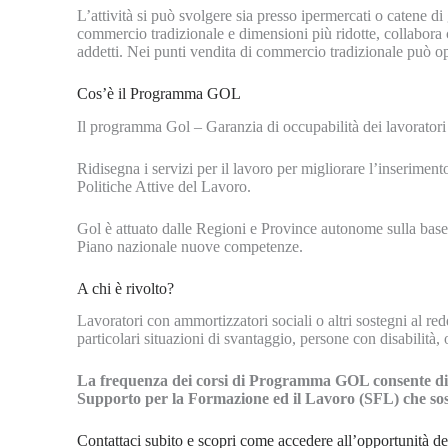
L’attività si può svolgere sia presso ipermercati o catene di
commercio tradizionale e dimensioni più ridotte, collabora 
addetti. Nei punti vendita di commercio tradizionale può o
Cos’è il Programma GOL
Il programma Gol – Garanzia di occupabilità dei lavorator
Ridisegna i servizi per il lavoro per migliorare l’inserime
Politiche Attive del Lavoro.
Gol è attuato dalle Regioni e Province autonome sulla base 
Piano nazionale nuove competenze.
A chi è rivolto?
Lavoratori con ammortizzatori sociali o altri sostegni al r
particolari situazioni di svantaggio, persone con disabilità
La frequenza dei corsi di Programma GOL consente di es
Supporto per la Formazione ed il Lavoro (SFL) che sost
Contattaci subito e scopri come accedere all’opportunit