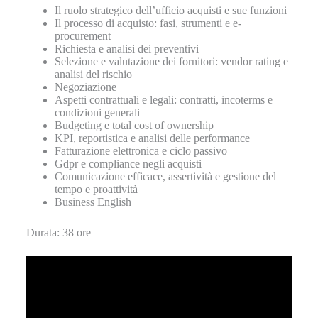
Il ruolo strategico dell’ufficio acquisti e sue funzioni
Il processo di acquisto: fasi, strumenti e e-
procurement
Richiesta e analisi dei preventivi
Selezione e valutazione dei fornitori: vendor rating e
analisi del rischio
Negoziazione
Aspetti contrattuali e legali: contratti, incoterms e
condizioni generali
Budgeting e total cost of ownership
KPI, reportistica e analisi delle performance
Fatturazione elettronica e ciclo passivo
Gdpr e compliance negli acquisti
Comunicazione efficace, assertività e gestione del
tempo e proattività
Business English
Durata: 38 ore