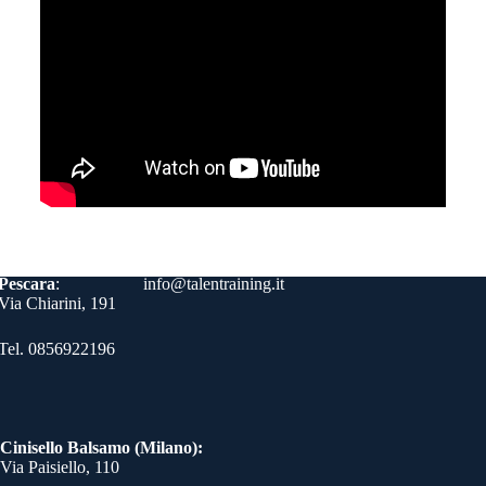
Contatti
Pescara
:
info@talentraining.it
Via Chiarini, 191
Tel. 0856922196
Cinisello Balsamo (Milano):
Via Paisiello, 110