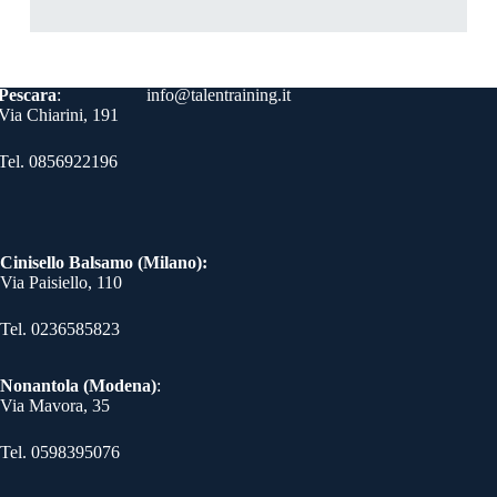
Contatti
Pescara
:
info@talentraining.it
Via Chiarini, 191
Tel. 0856922196
Cinisello Balsamo (Milano):
Via Paisiello, 110
Tel. 0236585823​
Nonantola (Modena)
:
Via Mavora, 35
Tel. 0598395076​