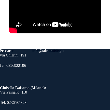
Contatti
Pescara
:
info@talentraining.it
Via Chiarini, 191
Tel. 0856922196
Cinisello Balsamo (Milano):
Via Paisiello, 110
Tel. 0236585823​