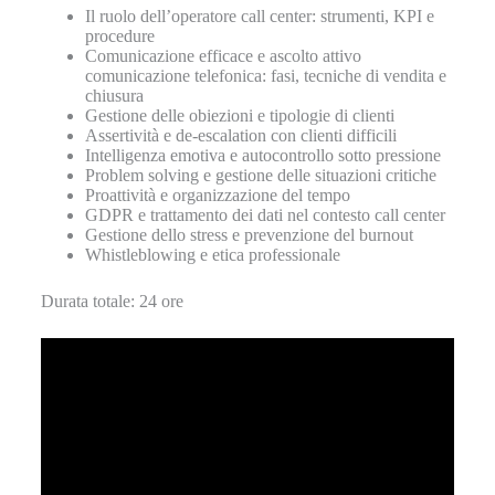
Il ruolo dell’operatore call center: strumenti, KPI e
procedure
Comunicazione efficace e ascolto attivo
comunicazione telefonica: fasi, tecniche di vendita e
chiusura
Gestione delle obiezioni e tipologie di clienti
Assertività e de-escalation con clienti difficili
Intelligenza emotiva e autocontrollo sotto pressione
Problem solving e gestione delle situazioni critiche
Proattività e organizzazione del tempo
GDPR e trattamento dei dati nel contesto call center
Gestione dello stress e prevenzione del burnout
Whistleblowing e etica professionale
Durata totale: 24 ore