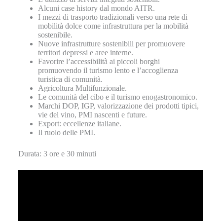
Alcuni case history dal mondo AITR.
I mezzi di trasporto tradizionali verso una rete di
mobilità dolce come infrastruttura per la mobilità
sostenibile.
Nuove infrastrutture sostenibili per promuovere
territori depressi e aree interne.
Favorire l’accessibilità ai piccoli borghi
promuovendo il turismo lento e l’accoglienza
turistica di comunità.
Agricoltura Multifunzionale.
Le comunità del cibo e il turismo enogastronomico.
Marchi DOP, IGP, valorizzazione dei prodotti tipici,
vie del vino, PMI nascenti e future.
Export: eccellenze italiane.
Il ruolo delle PMI.
Durata: 3 ore e 30 minuti