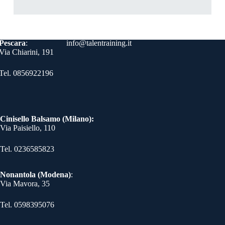
Contatti
Pescara
:
info@talentraining.it
Via Chiarini, 191
Tel. 0856922196
Cinisello Balsamo (Milano):
Via Paisiello, 110
Tel. 0236585823​
Nonantola (Modena)
:
Via Mavora, 35
Tel. 0598395076​