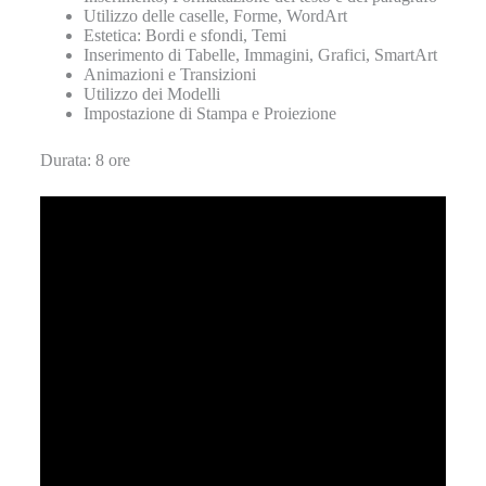
Utilizzo delle caselle, Forme, WordArt
Estetica: Bordi e sfondi, Temi
Inserimento di Tabelle, Immagini, Grafici, SmartArt
Animazioni e Transizioni
Utilizzo dei Modelli
Impostazione di Stampa e Proiezione
Durata: 8 ore