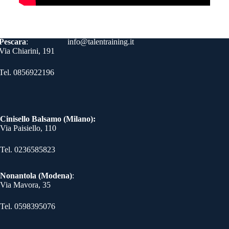
Contatti
Pescara
:
info@talentraining.it
Via Chiarini, 191
Tel. 0856922196
Cinisello Balsamo (Milano):
Via Paisiello, 110
Tel. 0236585823​
Nonantola (Modena)
:
Via Mavora, 35
Tel. 0598395076​