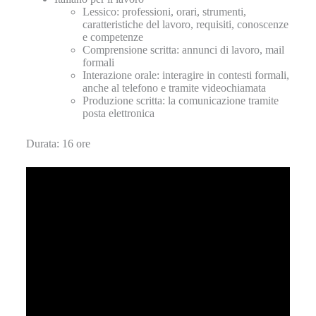
Lessico: professioni, orari, strumenti,
caratteristiche del lavoro, requisiti, conoscenze
e competenze
Comprensione scritta: annunci di lavoro, mail
formali
Interazione orale: interagire in contesti formali,
anche al telefono e tramite videochiamata
Produzione scritta: la comunicazione tramite
posta elettronica
Durata: 16 ore