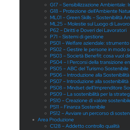
G17 – Sensibilizzazione Ambientale: Int
G18 – Protezione dell’Ambiente Natu
ML01 – Green Skills – Sostenibilità A
ML25 – Molestie sul Luogo di Lavoro:
P62 – Diritti e Doveri dei Lavoratori
P71 – Sistemi di gestione
PS01 – Welfare aziendale: strumento 
PS02 – Gestire le persone in modo s
PS03 – Società Benefit: cosa vuol di
PS04 – I Percorsi della transizione en
PS05 – ABC del Turismo Sostenibile
PS06 – Introduzione alla Sostenibilità
PS07 – Introduzione alla sostenibilità
PS08 – Mindset dell’Imprenditore Sos
PS09 – La sostenibilità per la strateg
PS10 – Creazione di valore sostenibil
PS11 – Finanza Sostenibile
PS12 – Avviare un percorso di sostenib
Area Produzione
C128 – Addetto controllo qualità