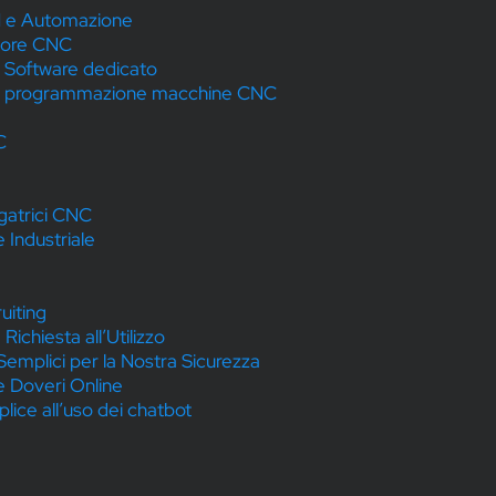
M e Automazione
tore CNC
n Software dedicato
o e programmazione macchine CNC
C
gatrici CNC
Industriale
uiting
ichiesta all’Utilizzo
Semplici per la Nostra Sicurezza
i e Doveri Online
lice all’uso dei chatbot
I