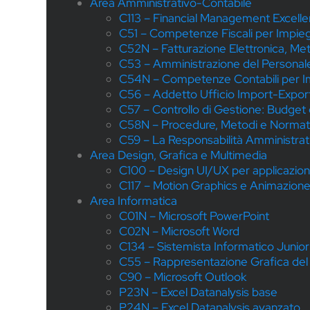
Area Amministrativo-Contabile
C113 – Financial Management Excellen
C51 – Competenze Fiscali per Impieg
C52N – Fatturazione Elettronica, Me
C53 – Amministrazione del Personale
C54N – Competenze Contabili per Im
C56 – Addetto Ufficio Import-Expor
C57 – Controllo di Gestione: Budget 
C58N – Procedure, Metodi e Normati
C59 – La Responsabilità Amministrati
Area Design, Grafica e Multimedia
C100 – Design UI/UX per applicazion
C117 – Motion Graphics e Animazione Di
Area Informatica
C01N – Microsoft PowerPoint
C02N – Microsoft Word
C134 – Sistemista Informatico Junior
C55 – Rappresentazione Grafica del
C90 – Microsoft Outlook
P23N – Excel Datanalysis base
P24N – Excel Datanalysis avanzato