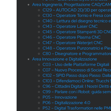
Area Ingegneria, Progettazione CAD/CA
C129 – AUTOCAD 2D/3D per opera
C130 – Operatore Tornio e Fresa co
C140 – Lettura del disegno tecnic
C143 – Operatore Laser CNC
C145 – Operatore Stampanti 3D CN
C146 – Operatore Plasma CNC
C147 – Operatore Waterjet CNC
C148 – Operatore Punzonatrici e Pie
C80 – Disegnatore e Programmatore 
Area Innovazione e Digitalizzazione
C03 – Uso delle Piattaforme Digitali
C07 – Nuovo Processo di Social Recr
C102 – SPID Passo dopo Passo: Dalla R
C103 – Difendiamoci Online: Trucchi 
C96 – Cittadini Digitali: I Nostri Diritt
C99 – Parlare con i Robot: guida semp
P05 – Innovazione
P06 – Digitalizzazione 4.0
P52 – Digital Trasformation nelle PM