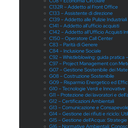
C08 – Economia Circolare
C132R – Addetto al Front Office
C133 – Assistente di direzione
C139 – Addetto alle Pulizie Industriali
C141 – Addetto all’ufficio acquisti
C142 – Addetto all’Ufficio Acquisti In
C150 – Operatore Call Center
C83 – Parità di Genere
C84 – Inclusione Sociale
C92 – Whistleblowing: guida pratica –
C97 – Project Management con Meto
G07 – Gestione Sostenibile dei Mater
G08 – Costruzione Sostenibile
G09 – Risparmio Energetico ed Effic
G10 – Tecnologie Verdi e Innovative
G11 – Protezione dei lavoratori e del
G12 – Certificazioni Ambientali
G13 – Comunicazione e Consapevol
G14 – Gestione dei rifiuti e riciclo: Ut
G15 – Gestione dell’Acqua: Strategie pe
G16 – Normative Ambientali: Conoscenz