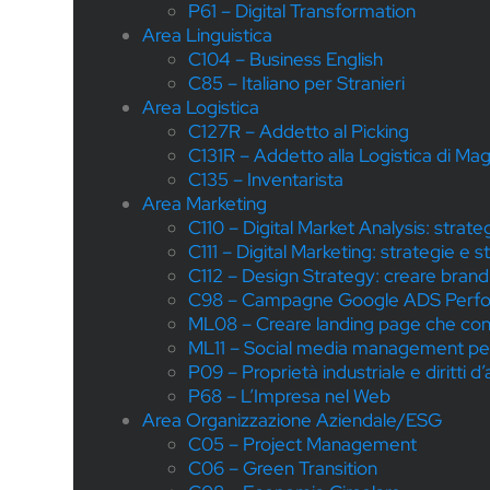
P61 – Digital Transformation
Area Linguistica
C104 – Business English
C85 – Italiano per Stranieri
Area Logistica
C127R – Addetto al Picking
C131R – Addetto alla Logistica di Ma
C135 – Inventarista
Area Marketing
C110 – Digital Market Analysis: strate
C111 – Digital Marketing: strategie e s
C112 – Design Strategy: creare brand i
C98 – Campagne Google ADS Perf
ML08 – Creare landing page che con
ML11 – Social media management per
P09 – Proprietà industriale e diritti d
P68 – L’Impresa nel Web
Area Organizzazione Aziendale/ESG
C05 – Project Management
C06 – Green Transition