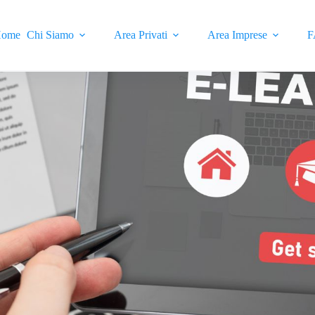
ome
Chi Siamo
Area Privati
Area Imprese
F