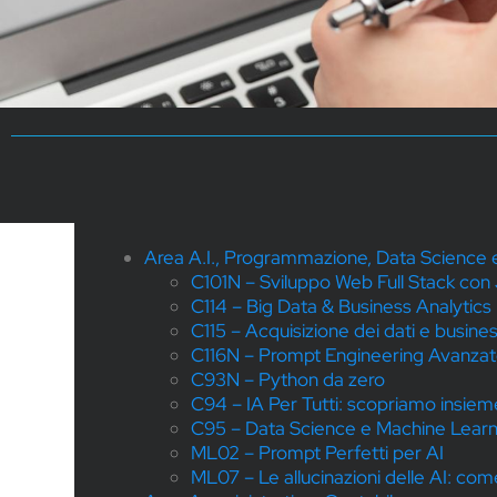
Area A.I., Programmazione, Data Science 
C101N – Sviluppo Web Full Stack con
C114 – Big Data & Business Analytics
C115 – Acquisizione dei dati e busine
C116N – Prompt Engineering Avanzato: l
C93N – Python da zero
C94 – IA Per Tutti: scopriamo insieme
C95 – Data Science e Machine Learn
ML02 – Prompt Perfetti per AI
ML07 – Le allucinazioni delle AI: com