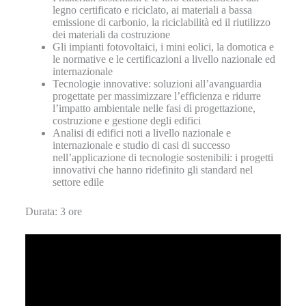
legno certificato e riciclato, ai materiali a bassa
emissione di carbonio, la riciclabilità ed il riutilizzo
dei materiali da costruzione
Gli impianti fotovoltaici, i mini eolici, la domotica e
le normative e le certificazioni a livello nazionale ed
internazionale
Tecnologie innovative: soluzioni all’avanguardia
progettate per massimizzare l’efficienza e ridurre
l’impatto ambientale nelle fasi di progettazione,
costruzione e gestione degli edifici
Analisi di edifici noti a livello nazionale e
internazionale e studio di casi di successo
nell’applicazione di tecnologie sostenibili: i progetti
innovativi che hanno ridefinito gli standard nel
settore edile
Durata: 3 ore