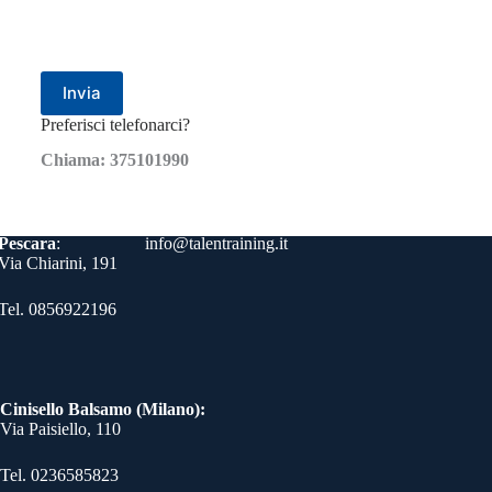
Preferisci telefonarci?
Chiama: 375101990
Contatti
Pescara
:
info@talentraining.it
Via Chiarini, 191
Tel. 0856922196
Cinisello Balsamo (Milano):
Via Paisiello, 110
Tel. 0236585823​