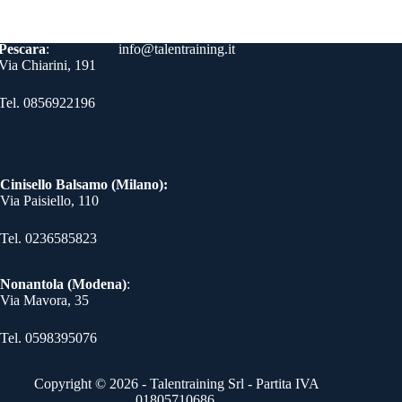
Contatti
Pescara
:
info@talentraining.it
Via Chiarini, 191
Tel. 0856922196
Cinisello Balsamo (Milano):
Via Paisiello, 110
Tel. 0236585823​
Nonantola (Modena)
:
Via Mavora, 35
Tel. 0598395076​
Copyright © 2026 - Talentraining Srl - Partita IVA
01805710686.