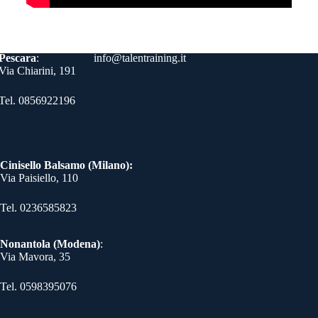
Contatti
Pescara
:
info@talentraining.it
Via Chiarini, 191
Tel. 0856922196
Cinisello Balsamo (Milano):
Via Paisiello, 110
Tel. 0236585823​
Nonantola (Modena)
:
Via Mavora, 35
Tel. 0598395076​