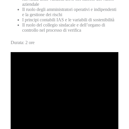
aziendale
Il ruolo degli amministratori operativi e indipendenti
e la gestione dei rischi
I principi contabili IAS e le variabili di sostenibilità
Il ruolo del collegio sindacale e dell’organo di
controllo nel processo di verifica
Durata: 2 ore