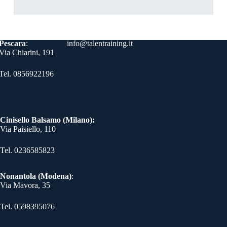
Contatti
Pescara
:
info@talentraining.it
Via Chiarini, 191
Tel. 0856922196
Cinisello Balsamo (Milano):
Via Paisiello, 110
Tel. 0236585823​
Nonantola (Modena)
:
Via Mavora, 35
Tel. 0598395076​