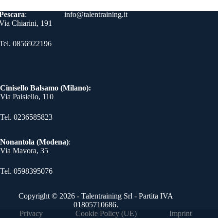
Contatti
Pescara
:
info@talentraining.it
Via Chiarini, 191
Tel. 0856922196
Cinisello Balsamo (Milano):
Via Paisiello, 110
Tel. 0236585823​
Nonantola (Modena)
:
Via Mavora, 35
Tel. 0598395076​
Copyright © 2026 - Talentraining Srl - Partita IVA
01805710686.
Privacy
Cookie Policy (UE)
Imprint