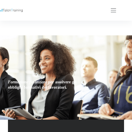
Formazione
finanziata
per assolvere gli
obblighi formativi dei lavoratori.