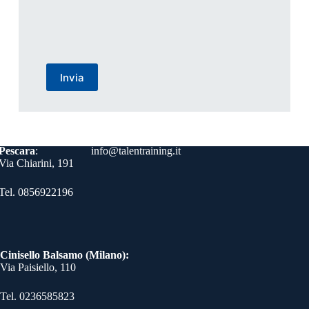
Contatti
Pescara
:
info@talentraining.it
Via Chiarini, 191
Tel. 0856922196
Cinisello Balsamo (Milano):
Via Paisiello, 110
Tel. 0236585823​