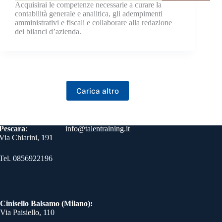
Acquisirai le competenze necessarie a curare la
contabilità generale e analitica, gli adempimenti
amministrativi e fiscali e collaborare alla redazione
dei bilanci d’azienda.
Carica altro
Contatti
Pescara
:
info@talentraining.it
Via Chiarini, 191
Tel. 0856922196
Cinisello Balsamo (Milano):
Via Paisiello, 110