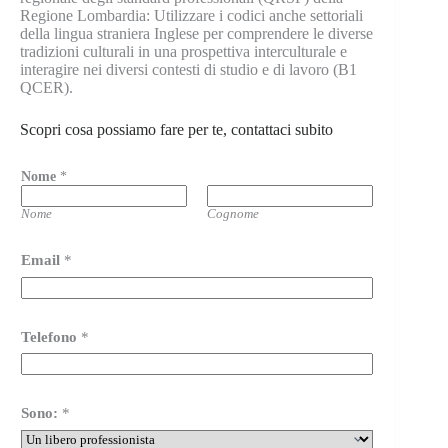
Regione Lombardia: Utilizzare i codici anche settoriali
della lingua straniera Inglese per comprendere le diverse
tradizioni culturali in una prospettiva interculturale e
interagire nei diversi contesti di studio e di lavoro (B1
QCER).
Scopri cosa possiamo fare per te, contattaci subito
m
Nome
*
e
s
s
Nome
Cognome
a
g
Email
*
g
i
o
P
o
Telefono
*
l
i
c
y
Sono:
*
o