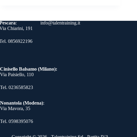
ok
r
es
In
a
A
ng
Li
ail
di
t
m
pp
er
nk
vi
Contatti
Pescara
:
info@talentraining.it
di
Via Chiarini, 191
Tel. 0856922196
Cinisello Balsamo (Milano):
Via Paisiello, 110
Tel. 0236585823​
Nonantola (Modena)
:
Via Mavora, 35
Tel. 0598395076​
Copyright © 2026 - Talentraining Srl - Partita IVA