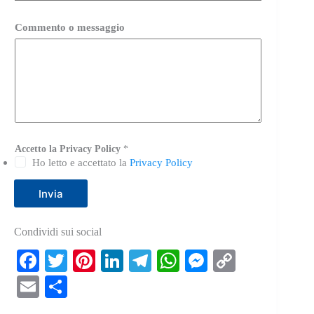
Commento o messaggio
Accetto la Privacy Policy
*
Ho letto e accettato la
Privacy Policy
Invia
Condividi sui social
Fa
T
Pi
Li
Te
W
M
C
ce
wi
nt
nk
le
ha
es
op
E
C
bo
tte
er
ed
gr
ts
se
y
m
on