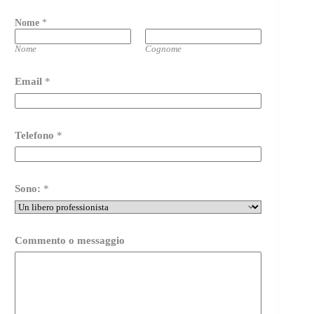
Nome
*
Nome
Cognome
Email
*
Telefono
*
A
Sono:
*
c
c
e
t
t
Commento o messaggio
o
*
P
r
i
v