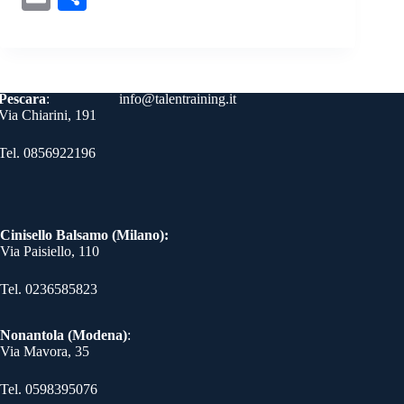
bo
tte
er
ed
gr
ts
se
y
m
on
ok
r
es
In
a
A
ng
Li
ail
di
t
m
pp
er
nk
vi
Contatti
Pescara
:
info@talentraining.it
di
Via Chiarini, 191
Tel. 0856922196
Cinisello Balsamo (Milano):
Via Paisiello, 110
Tel. 0236585823​
Nonantola (Modena)
:
Via Mavora, 35
Tel. 0598395076​