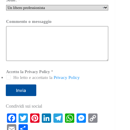
Sono:
*
*
Commento o messaggio
*
P
o
l
i
c
y
Accetto la Privacy Policy
*
Ho letto e accettato la
Privacy Policy
Invia
Condividi sui social
Fa
T
Pi
Li
Te
W
M
C
ce
wi
nt
nk
le
ha
es
op
E
C