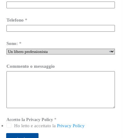
Telefono
*
Sono:
*
E
Commento o messaggio
m
a
i
l
*
m
e
s
s
a
g
Accetto la Privacy Policy
*
g
Ho letto e accettato la
Privacy Policy
i
o