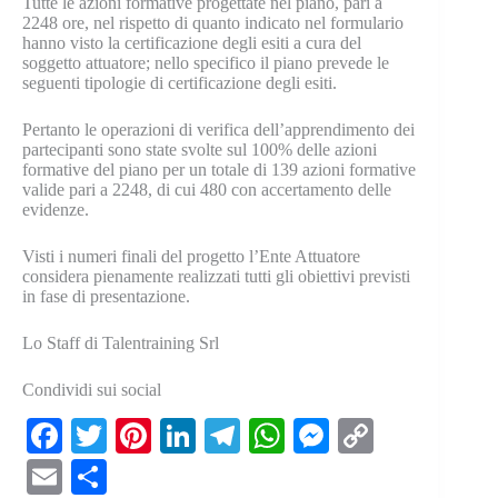
Tutte le azioni formative progettate nel piano, pari a
2248 ore, nel rispetto di quanto indicato nel formulario
hanno visto la certificazione degli esiti a cura del
soggetto attuatore; nello specifico il piano prevede le
seguenti tipologie di certificazione degli esiti.
Pertanto le operazioni di verifica dell’apprendimento dei
partecipanti sono state svolte sul 100% delle azioni
formative del piano per un totale di 139 azioni formative
valide pari a 2248, di cui 480 con accertamento delle
evidenze.
Visti i numeri finali del progetto l’Ente Attuatore
considera pienamente realizzati tutti gli obiettivi previsti
in fase di presentazione.
Lo Staff di Talentraining Srl
Condividi sui social
Fa
T
Pi
Li
Te
W
M
C
ce
wi
nt
nk
le
ha
es
op
E
C