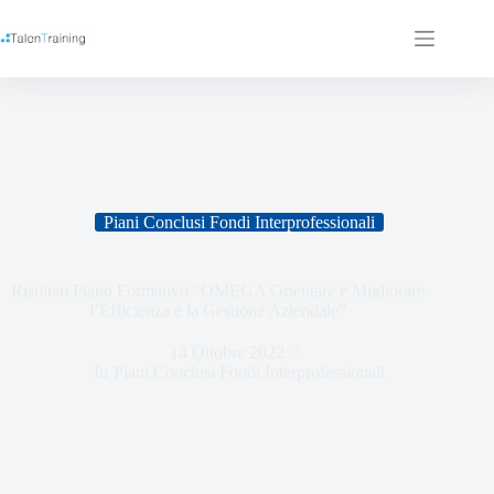
Piani Conclusi Fondi Interprofessionali
Risultati Piano Formativo “OMEGA Orientare e Migliorare
l’Efficienza e la Gestione Aziendale”
14 Ottobre 2022
In
Piani Conclusi Fondi Interprofessionali