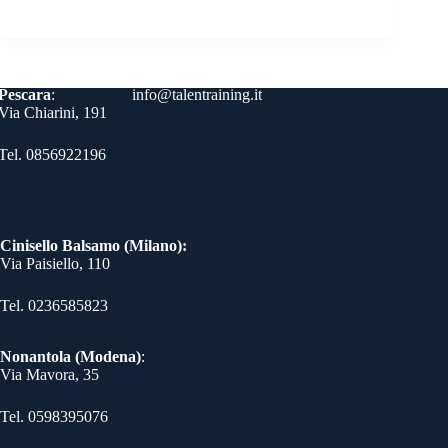
bo
tte
er
ed
gr
ts
se
y
m
on
ok
r
es
In
a
A
ng
Li
ail
di
t
m
pp
er
nk
vi
Contatti
Pescara
:
info@talentraining.it
di
Via Chiarini, 191
Tel. 0856922196
Cinisello Balsamo (Milano):
Via Paisiello, 110
Tel. 0236585823​
Nonantola (Modena)
:
Via Mavora, 35
Tel. 0598395076​