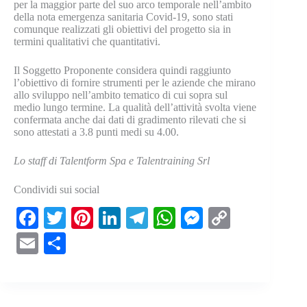
per la maggior parte del suo arco temporale nell’ambito
della nota emergenza sanitaria Covid-19, sono stati
comunque realizzati gli obiettivi del progetto sia in
termini qualitativi che quantitativi.
Il Soggetto Proponente considera quindi raggiunto
l’obiettivo di fornire strumenti per le aziende che mirano
allo sviluppo nell’ambito tematico di cui sopra sul
medio lungo termine. La qualità dell’attività svolta viene
confermata anche dai dati di gradimento rilevati che si
sono attestati a 3.8 punti medi su 4.00.
Lo staff di Talentform Spa e Talentraining Srl
Condividi sui social
Fa
T
Pi
Li
Te
W
M
C
ce
wi
nt
nk
le
ha
es
op
E
C
bo
tte
er
ed
gr
ts
se
y
m
on
ok
r
es
In
a
A
ng
Li
ail
di
t
m
pp
er
nk