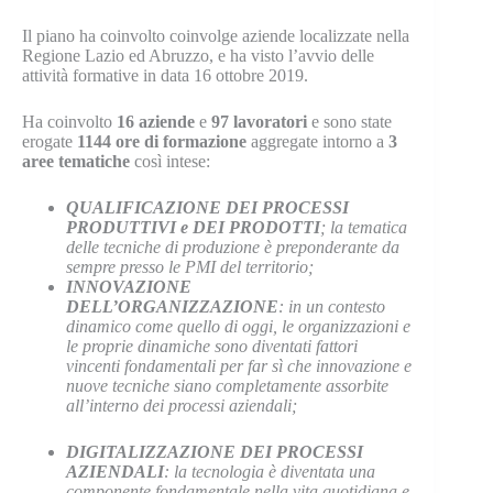
Il piano ha coinvolto coinvolge aziende localizzate nella
Regione Lazio ed Abruzzo, e ha visto l’avvio delle
attività formative in data 16 ottobre 2019.
Ha coinvolto
16 aziende
e
97 lavoratori
e sono state
erogate
1144 ore di formazione
aggregate intorno a
3
aree tematiche
così intese:
QUALIFICAZIONE DEI PROCESSI
PRODUTTIVI e DEI PRODOTTI
; la tematica
delle tecniche di produzione è preponderante da
sempre presso le PMI del territorio;
INNOVAZIONE
DELL’ORGANIZZAZIONE
: in un contesto
dinamico come quello di oggi, le organizzazioni e
le proprie dinamiche sono diventati fattori
vincenti fondamentali per far sì che innovazione e
nuove tecniche siano completamente assorbite
all’interno dei processi aziendali;
DIGITALIZZAZIONE DEI PROCESSI
AZIENDALI
: la tecnologia è diventata una
componente fondamentale nella vita quotidiana e