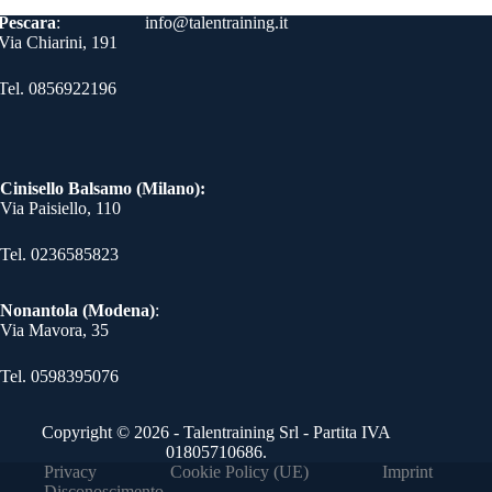
vi
Contatti
Pescara
:
info@talentraining.it
di
Via Chiarini, 191
Tel. 0856922196
Cinisello Balsamo (Milano):
Via Paisiello, 110
Tel. 0236585823​
Nonantola (Modena)
:
Via Mavora, 35
Tel. 0598395076​
Copyright © 2026 - Talentraining Srl - Partita IVA
01805710686.
Privacy
Cookie Policy (UE)
Imprint
Disconoscimento