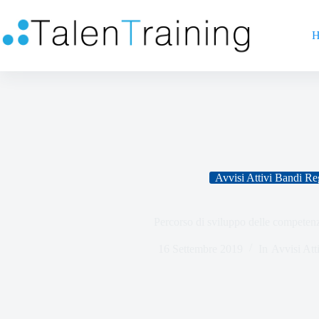
H
Avvisi Attivi Bandi Re
Percorso di sviluppo delle competen
16 Settembre 2019
In
Avvisi Att