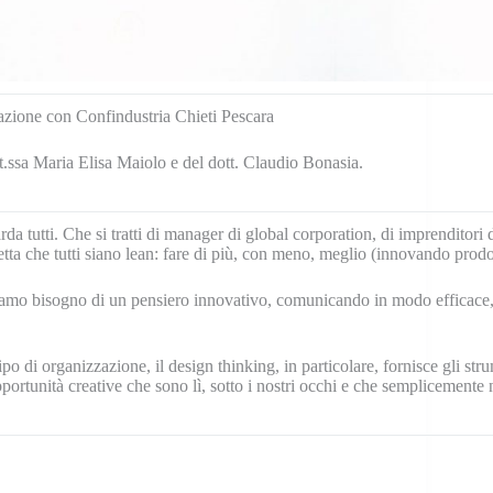
razione con Confindustria Chieti Pescara
t.ssa Maria Elisa Maiolo e del dott. Claudio Bonasia.
a tutti. Che si tratti di manager di global corporation, di imprenditori d
etta che tutti siano lean: fare di più, con meno, meglio (innovando prodott
iamo bisogno di un pensiero innovativo, comunicando in modo efficace, 
ipo di organizzazione, il design thinking, in particolare, fornisce gli st
portunità creative che sono lì, sotto i nostri occhi e che semplicement