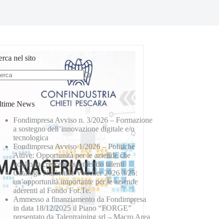
rca nel sito
ltime News
Fondimpresa Avviso n. 3/2026 – Formazione
a sostegno dell’innovazione digitale e/o
tecnologica
Fondimpresa Avviso 1/2026 – Politiche
Attive: Opportunità per le aziende che
vogliono crescere assumendo talenti
Catalogo Nazionale Voucher 2026 3/25:
un’opportunità importante per le aziende
aderenti al Fondo For.Te.
Ammesso a finanziamento da Fondimpresa
in data 18/12/2025 il Piano “FORGE”
presentato da Talentraining srl – Macro Area