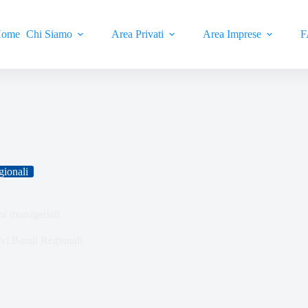
ome
Chi Siamo
Area Privati
Area Imprese
F
gionali
ze manageriali
ivi Bandi Regionali