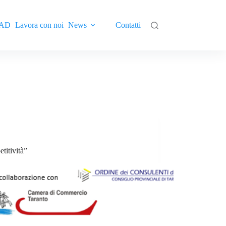
AD
Lavora con noi
News
Contatti
titività”