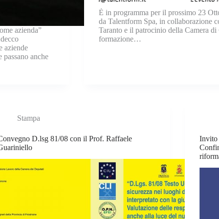
È in programma per il prossimo 23 Ott
da Talentform Spa, in collaborazione c
ome azienda”
Taranto e il patrocinio della Camera di
Adecco
formazione…
e aziende
ne passano anche
Stampa
Convegno D.lsg 81/08 con il Prof. Raffaele
Invito
Guariniello
Confi
riform