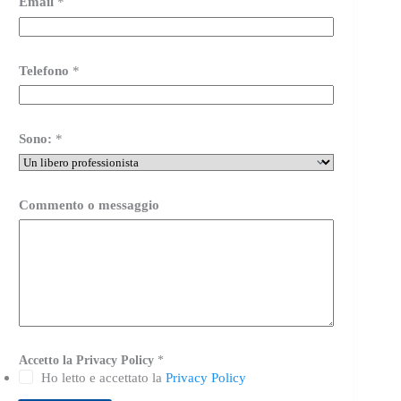
Email
*
Telefono
*
Sono:
*
Commento o messaggio
P
Accetto la Privacy Policy
*
r
i
Ho letto e accettato la
Privacy Policy
v