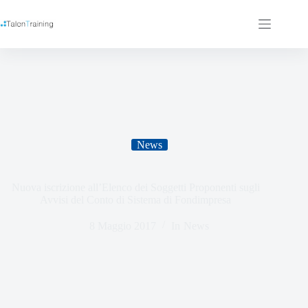
News
Nuova iscrizione all’Elenco dei Soggetti Proponenti sugli
Avvisi del Conto di Sistema di Fondimpresa
8 Maggio 2017
In
News