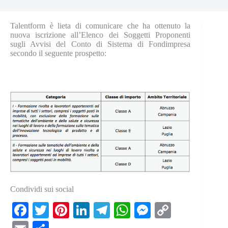
Talentform è lieta di comunicare che ha ottenuto la
nuova iscrizione all’Elenco dei Soggetti Proponenti
sugli Avvisi del Conto di Sistema di Fondimpresa
secondo il seguente prospetto:
Condividi sui social
Fa
T
Pi
Li
Te
W
M
C
ce
wi
nt
nk
le
ha
es
op