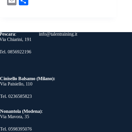
E
C
bo
tte
er
ed
gr
ts
se
y
m
on
ok
r
es
In
a
A
ng
Li
ail
di
t
m
pp
er
nk
vi
Contatti
Pescara
:
info@talentraining.it
di
Via Chiarini, 191
Tel. 0856922196
Cinisello Balsamo (Milano):
Via Paisiello, 110
Tel. 0236585823​
Nonantola (Modena)
:
Via Mavora, 35
Tel. 0598395076​