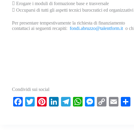
 Erogare i moduli di formazione base e trasversale
 Occuparsi di tutti gli aspetti tecnici burocratici ed organizzativi
Per presentare tempestivamente la richiesta di finanziamento
contattaci ai seguenti recapiti:
fondi.abruzzo@talentform.it
o chi
Condividi sui social
Fa
T
Pi
Li
Te
W
M
C
E
ce
wi
nt
nk
le
ha
es
op
m
bo
tte
er
ed
gr
ts
se
y
ail
ok
r
es
In
a
A
ng
Li