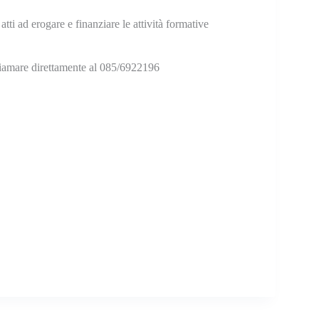
 atti ad erogare e finanziare le attività formative
amare direttamente al 085/6922196
C
on
di
vi