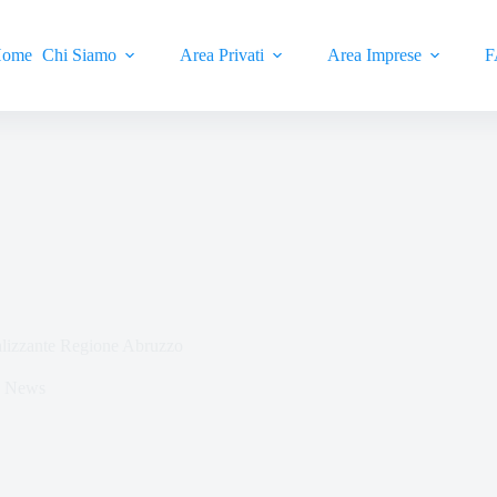
ome
Chi Siamo
Area Privati
Area Imprese
F
alizzante Regione Abruzzo
News