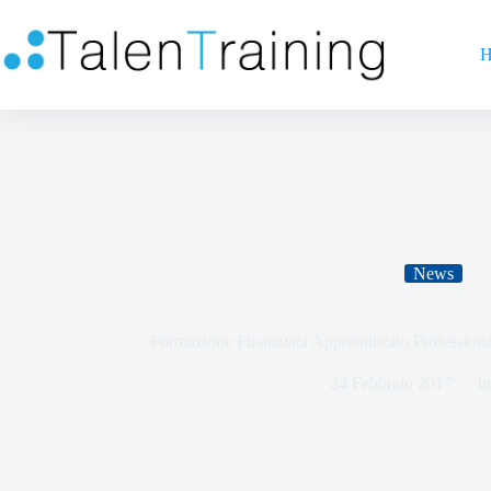
H
News
Formazione Finanziata Apprendistato Profession
24 Febbraio 2017
In