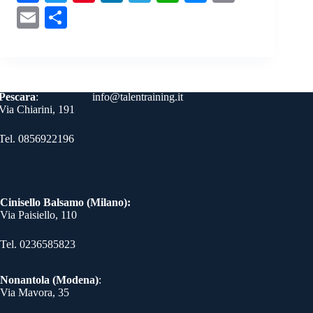
ce
wi
nt
nk
le
ha
es
op
E
C
bo
tte
er
ed
gr
ts
se
y
m
on
ok
r
es
In
a
A
ng
Li
ail
di
t
m
pp
er
nk
vi
Contatti
Pescara
:
info@talentraining.it
di
Via Chiarini, 191
Tel. 0856922196
Cinisello Balsamo (Milano):
Via Paisiello, 110
Tel. 0236585823​
Nonantola (Modena)
:
Via Mavora, 35