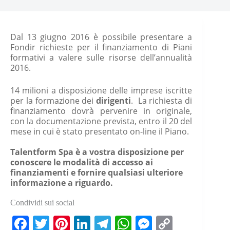
Dal 13 giugno 2016 è possibile presentare a
Fondir richieste per il finanziamento di Piani
formativi a valere sulle risorse dell’annualità
2016.
14 milioni a disposizione delle imprese iscritte
per la formazione dei
dirigenti
. La richiesta di
finanziamento dovrà pervenire in originale,
con la documentazione prevista, entro il 20 del
mese in cui è stato presentato on-line il Piano.
Talentform Spa è a vostra disposizione per
conoscere le modalità di accesso ai
finanziamenti e fornire qualsiasi ulteriore
informazione a riguardo.
Condividi sui social
Fa
T
Pi
Li
Te
W
M
C