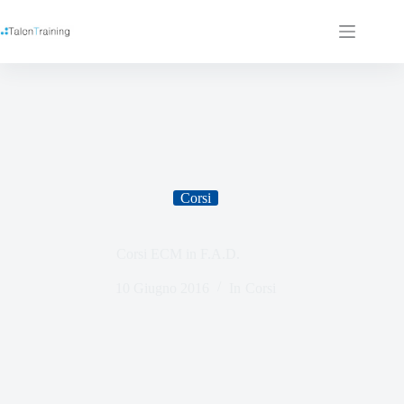
Corsi
Corsi ECM in F.A.D.
10 Giugno 2016
In
Corsi